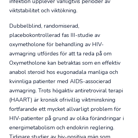
infektion upplever vanligtvis perioder av
viktstabilitet och viktökning.
Dubbelblind, randomiserad,
placebokontrollerad fas III-studie av
oxymetholone för behandling av HIV-
avmagring utfördes för att ta reda på om
Oxymetholone kan betraktas som en effektiv
anabol steroid hos eugonadala manliga och
kvinnliga patienter med AIDS-associerad
avmagring. Trots högaktiv antiretroviral terapi
(HAART) är kronisk ofrivillig viktminskning
fortfarande ett mycket allvarligt problem för
HIV-patienter på grund av olika förändringar i
energimetabolism och endokrin reglering.
Tidigare studier av hiv-positiva män som