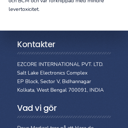
och BCM och var förknippad med mindre
levertoxicitet.
Kontakter
EZCORE INTERNATIONAL PVT. LTD.
Salt Lake Electronics Complex
EP Block, Sector V, Bidhannagar
Kolkata, West Bengal 700091, INDIA
Vad vi gör
Deus Medical tror på att klara de