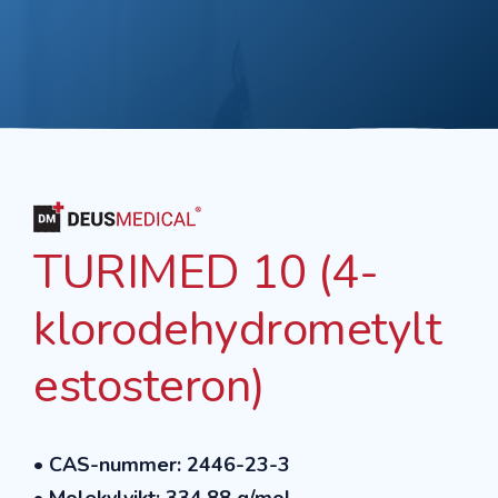
TURIMED 10 (4-
klorodehydrometylt
estosteron)
• CAS-nummer: 2446-23-3
• Molekylvikt: 334.88 g/mol