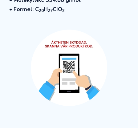
• Formel: C
H
CIO
20
27
2