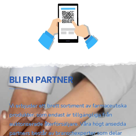
BLI EN PARTNER
Vi erbjuder ett brett sortiment av farmaceutiska
produkter, som endast är tillgängliga från
auktoriserade återförsäljare. Våra högt ansedda
partners består av branschexperter som delar