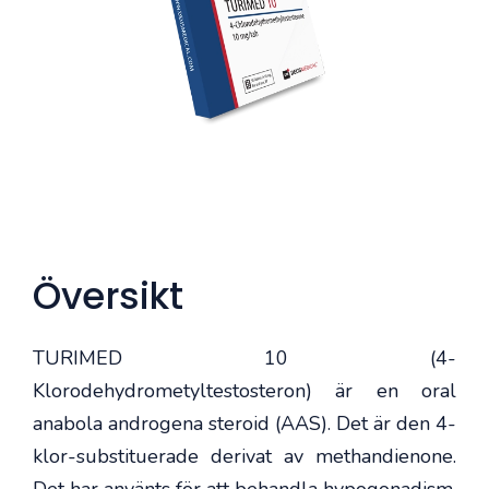
Översikt
TURIMED 10 (4-
Klorodehydrometyltestosteron) är en oral
anabola androgena steroid (AAS). Det är den 4-
klor-substituerade derivat av methandienone.
Det har använts för att behandla hypogonadism,