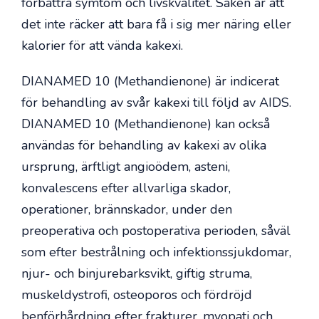
förbättra symtom och livskvalitet. Saken är att
det inte räcker att bara få i sig mer näring eller
kalorier för att vända kakexi.
DIANAMED 10 (Methandienone) är indicerat
för behandling av svår kakexi till följd av AIDS.
DIANAMED 10 (Methandienone) kan också
användas för behandling av kakexi av olika
ursprung, ärftligt angioödem, asteni,
konvalescens efter allvarliga skador,
operationer, brännskador, under den
preoperativa och postoperativa perioden, såväl
som efter bestrålning och infektionssjukdomar,
njur- och binjurebarksvikt, giftig struma,
muskeldystrofi, osteoporos och fördröjd
benförhårdning efter frakturer, myopati och