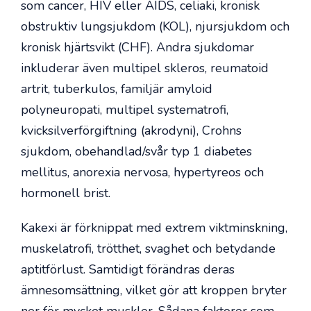
som cancer, HIV eller AIDS, celiaki, kronisk
obstruktiv lungsjukdom (KOL), njursjukdom och
kronisk hjärtsvikt (CHF). Andra sjukdomar
inkluderar även multipel skleros, reumatoid
artrit, tuberkulos, familjär amyloid
polyneuropati, multipel systematrofi,
kvicksilverförgiftning (akrodyni), Crohns
sjukdom, obehandlad/svår typ 1 diabetes
mellitus, anorexia nervosa, hypertyreos och
hormonell brist.
Kakexi är förknippat med extrem viktminskning,
muskelatrofi, trötthet, svaghet och betydande
aptitförlust. Samtidigt förändras deras
ämnesomsättning, vilket gör att kroppen bryter
ner för mycket muskler. Sådana faktorer som