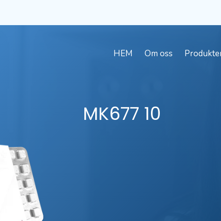
HEM
Om oss
Produkte
MK677
10