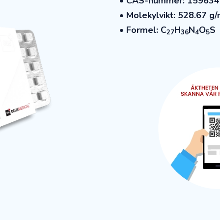
• CAS-nummer: 159634
• Molekylvikt: 528.67 g
• Formel: C
H
N
O
S
27
36
4
5