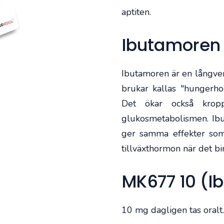
aptiten.
Ibutamoren
Ibutamoren är en långver
brukar kallas "hungerho
Det ökar också kropp
glukosmetabolismen. Ibu
ger samma effekter som 
tillväxthormon när det bi
MK677 10 (I
10 mg dagligen tas oralt.