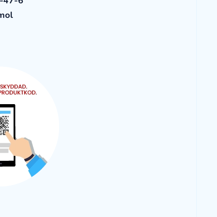
-47-6
/mol