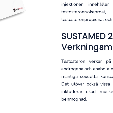
injektionen innehålle
testosteronisokapro
testosteronpropionat oc
SUSTAMED 25
Verkningsm
Testosteron verkar på
androgena och anabola ef
manliga sexuella könsc
Det utövar också vissa 
inkluderar ökad muske
benmognad.