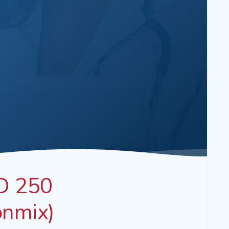
 250
onmix)