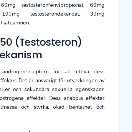
r 60mg testosteronfenylpropionat, 60mg
at, 100mg testosterondekanoat, 30mg
h hjälpämnen.
0 (Testosteron)
ekanism
 androgenreceptorn för att utöva dess
fekter. Det är ansvarigt för utvecklingen av
eller och sekundära sexuella egenskaper.
östrogena effekter. Dess anabola effekter
lmassa och styrka, ökad bentäthet och