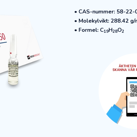
• CAS-nummer: 58-22-
• Molekylvikt: 288.42 g
• Formel: C
H
O
19
28
2