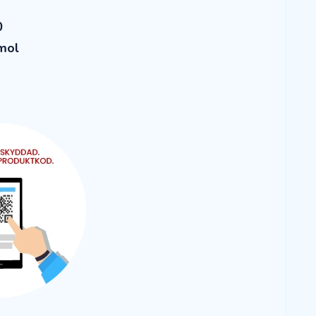
0
/mol