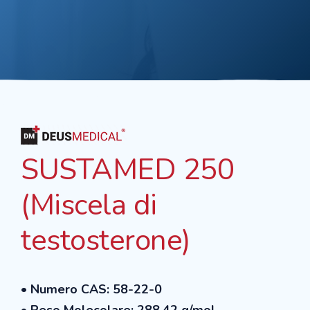
SUSTAMED 250
(Miscela di
testosterone)
• Numero CAS: 58-22-0
• Peso Molecolare: 288,42 g/mol