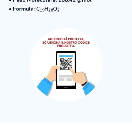
• Formula: C
H
O
19
28
2