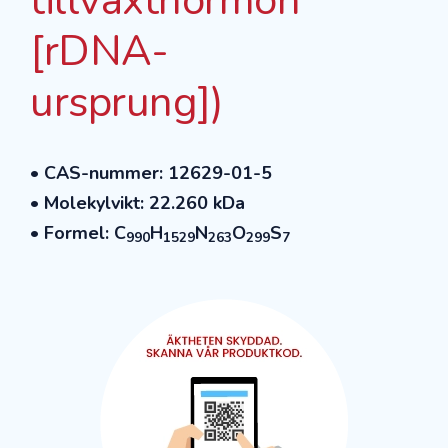
tillväxthormon
[rDNA-
ursprung])
• CAS-nummer: 12629-01-5
• Molekylvikt: 22.260 kDa
• Formel: C
H
N
O
S
990
1529
263
299
7