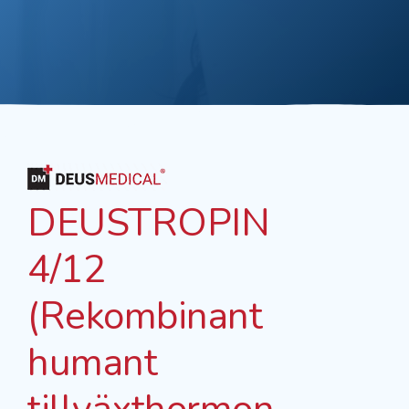
DEUSTROPIN
4/12
(Rekombinant
humant