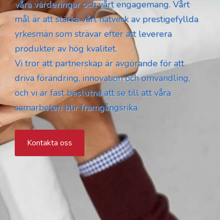
våra värderingar och vårt engagemang. Vårt
mål är att stärka vårt nätverk av prestigefyllda
yrkesmän som strävar efter att leverera
produkter av hög kvalitet.
Vi tror att partnerskap är avgörande för att
driva förändring, innovation och omvandling,
och vi är fast beslutna att se till att våra
samarbeten blir framgångsrika.
Kontakta oss