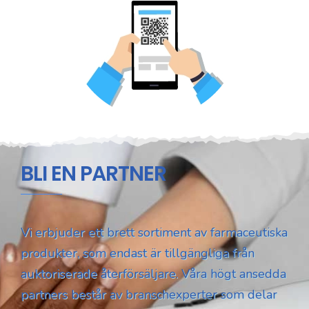
BLI EN PARTNER
Vi erbjuder ett brett sortiment av farmaceutiska
produkter, som endast är tillgängliga från
auktoriserade återförsäljare. Våra högt ansedda
partners består av branschexperter som delar