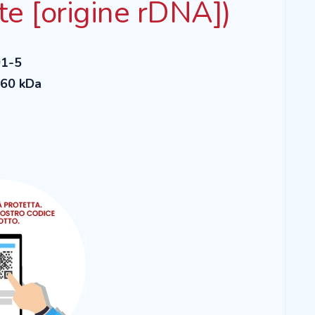
te [origine rDNA])
01-5
260 kDa