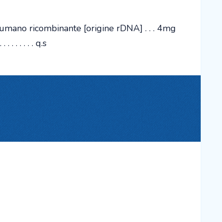
umano ricombinante [origine rDNA] . . . 4mg
. . . . . . . . q.s