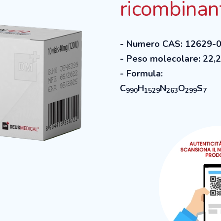
ricombinan
- Numero CAS: 12629-
- Peso molecolare: 22,
- Formula:
C
H
N
O
S
990
1529
263
299
7