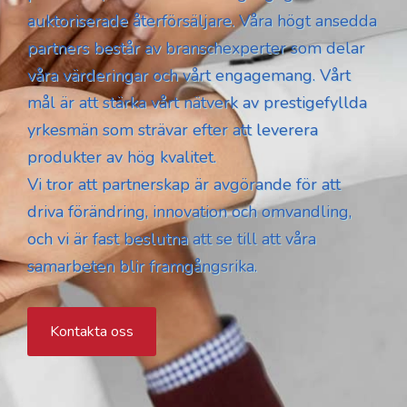
auktoriserade återförsäljare. Våra högt ansedda
partners består av branschexperter som delar
våra värderingar och vårt engagemang. Vårt
mål är att stärka vårt nätverk av prestigefyllda
yrkesmän som strävar efter att leverera
produkter av hög kvalitet.
Vi tror att partnerskap är avgörande för att
driva förändring, innovation och omvandling,
och vi är fast beslutna att se till att våra
samarbeten blir framgångsrika.
Kontakta oss