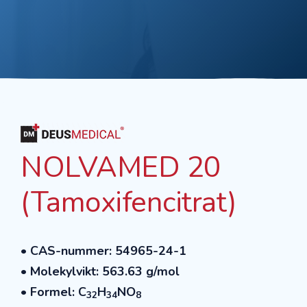
NOLVAMED 20
(Tamoxifencitrat)
• CAS-nummer: 54965-24-1
• Molekylvikt: 563.63 g/mol
• Formel: C
H
NO
32
34
8