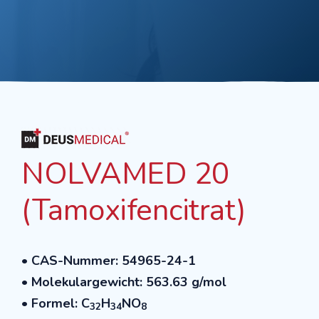
NOLVAMED 20
(Tamoxifencitrat)
• CAS-Nummer: 54965-24-1
• Molekulargewicht: 563.63 g/mol
• Formel: C
H
NO
32
34
8