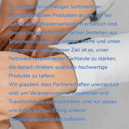
Wir bieten ein vielfältiges Sortiment an
pharmazeutischen Produkten an, die nur bei
autorisierten Wiederverkäufern erhältlich sind.
Unsere hochgeschätzten Partner bestehen aus
Branchenexperten, die unsere Werte und unser
Engagement teilen. Unser Ziel ist es, unser
Netzwerk renommierter Fachleute zu stärken,
die danach streben, qualitativ hochwertige
Produkte zu liefern.
Wir glauben, dass Partnerschaften unerlässlich
sind, um Veränderungen, Innovationen und
Transformation voranzutreiben, und wir setzen
uns dafür ein, den Erfolg unserer
Zusammenarbeit sicherzustellen.