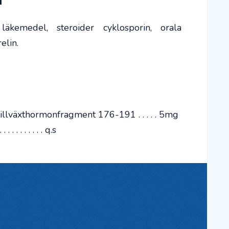
läkemedel, steroider cyklosporin, orala
elin.
lväxthormonfragment 176-191 . . . . . 5mg
. . . . . . . . . q.s