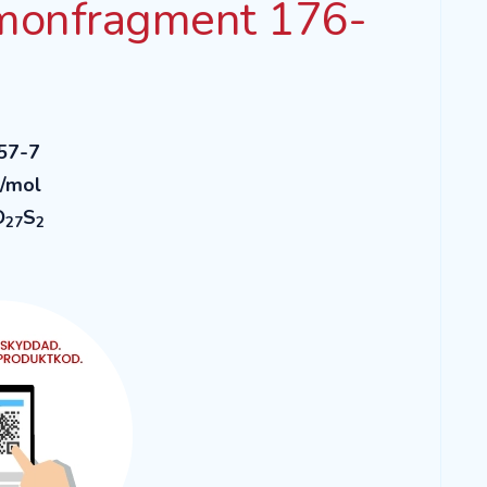
rmonfragment 176-
57-7
g/mol
O
S
27
2