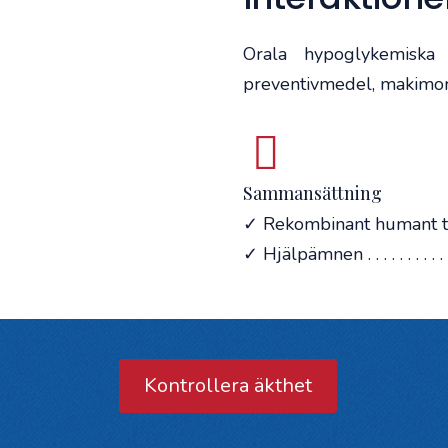
Orala hypoglykemiska 
preventivmedel, makimor
Sammansättning
✓ Rekombinant humant til
✓ Hjälpämnen . . . . . . . . . . . . 
Kontrollera äkthet