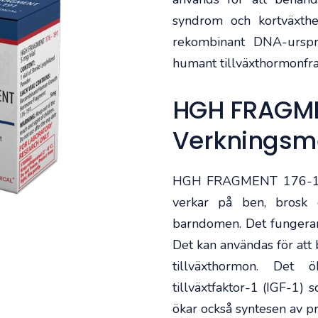
syndrom och kortväxth
rekombinant DNA-ursp
humant tillväxthormonf
HGH FRAGME
Verkningsm
HGH FRAGMENT 176-191 
verkar på ben, brosk o
barndomen. Det fungerar 
Det kan användas för att
tillväxthormon. Det ö
tillväxtfaktor-1 (IGF-1) s
ökar också syntesen av 