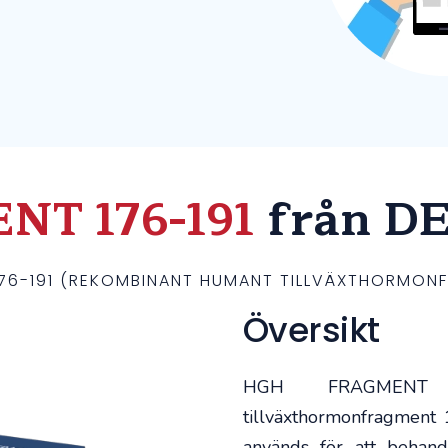
T 176-191
från D
76-191 (REKOMBINANT HUMANT TILLVÄXTHORMONF
Översikt
HGH FRAGMENT 1
tillväxthormonfragment
används för att behand