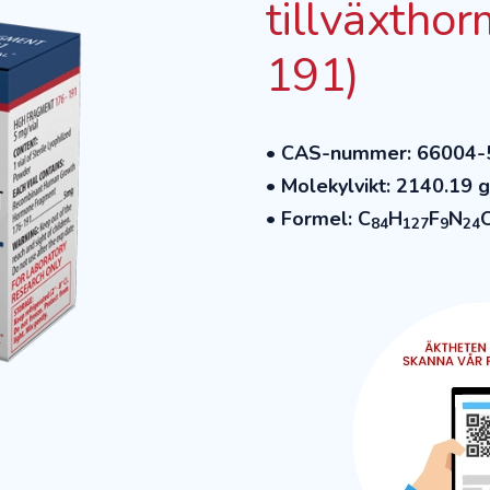
tillväxtho
191)
• CAS-nummer: 66004-
• Molekylvikt: 2140.19 
• Formel:
C
H
F
N
84
127
9
24