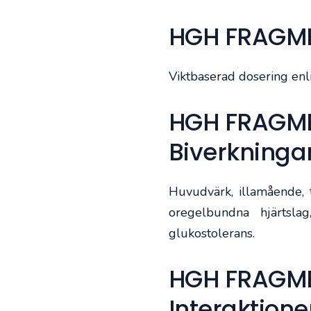
HGH FRAGMEN
Viktbaserad dosering enli
HGH FRAGME
Biverkninga
Huvudvärk, illamående, t
oregelbundna hjärtslag
glukostolerans.
HGH FRAGME
Interaktione