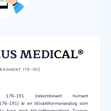
EUS MEDI
CAL®
RAGMENT 176-191)
76-191 (rekombinant humant
 176-191) är en tillväxthormonanalog som
la barn med tillväxthormonbrist, Turners