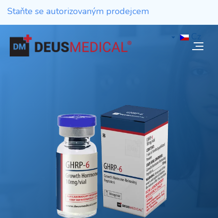
Staňte se autorizovaným prodejcem
Cz