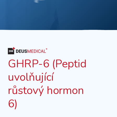
GHRP-6 (Peptid
uvolňující
růstový hormon
6)