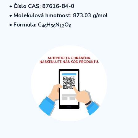
• Číslo CAS: 87616-84-0
• Molekulová hmotnost: 873.03 g/mol
• Formula:
C
H
N
O
46
56
12
6