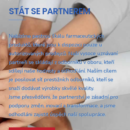
STÁT SE PARTNEREM
Nabízíme pestrou škálu farmaceutických
produktů, které jsou k dispozici pouze u
autorizovaných prodejců. Naši vysoce uznávaní
partneři se skládají z odborníků v oboru, kteří
sdílejí naše hodnoty a odhodlání. Naším cílem
je posilovat síť prestižních odborníků, kteří se
snaží dodávat výrobky skvělé kvality.
Jsme přesvědčeni, že partnerství je zásadní pro
podporu změn, inovací a transformace, a jsme
odhodláni zajistit úspěch naší spolupráce.