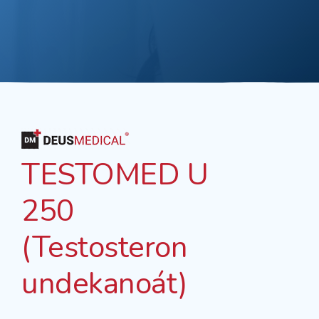
TESTOMED U
250
(Testosteron
undekanoát)