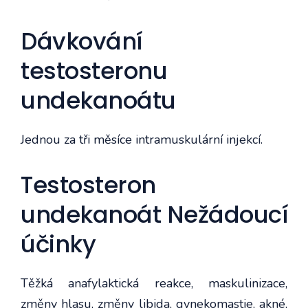
Dávkování
testosteronu
undekanoátu
Jednou za tři měsíce intramuskulární injekcí.
Testosteron
undekanoát Nežádoucí
účinky
Těžká anafylaktická reakce, maskulinizace,
změny hlasu, změny libida, gynekomastie, akné,