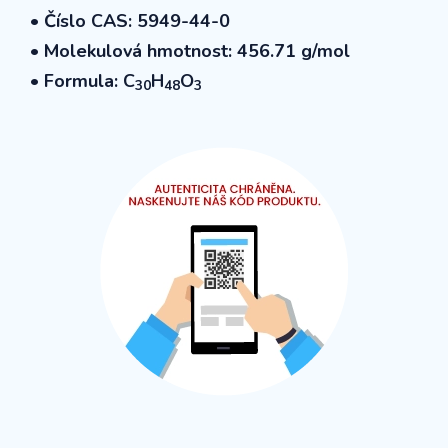
• Číslo CAS: 5949-44-0
• Molekulová hmotnost: 456.71 g/mol
• Formula: C
H
O
30
48
3