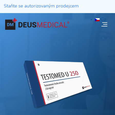
Staňte se autorizovaným prodejcem
Cz