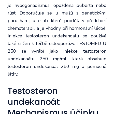
je hypogonadismus, opožděná puberta nebo
růst. Doporučuje se u mužů s genetickými
poruchami, u osob, které prodělaly předchozí
chemoterapii, a je vhodný při hormonální léčbě.
Injekce testosteron undekanoátu se používá
také u žen k léčbě osteoporózy. TESTOMED U
250 se vyrábí jako injekce testosteron
undekanoátu 250 mg/ml, která obsahuje
testosteron undekanoát 250 mg a pomocné
látky.
Testosteron
undekanoát
Mechanismus účinku