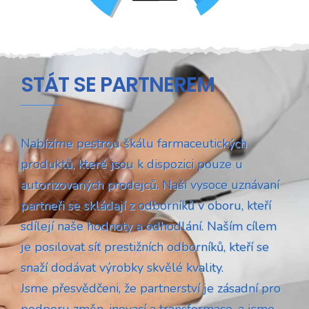
STÁT SE PARTNEREM
Nabízíme pestrou škálu farmaceutických
produktů, které jsou k dispozici pouze u
autorizovaných prodejců. Naši vysoce uznávaní
partneři se skládají z odborníků v oboru, kteří
sdílejí naše hodnoty a odhodlání. Naším cílem
je posilovat síť prestižních odborníků, kteří se
snaží dodávat výrobky skvělé kvality.
Jsme přesvědčeni, že partnerství je zásadní pro
podporu změn, inovací a transformace, a jsme