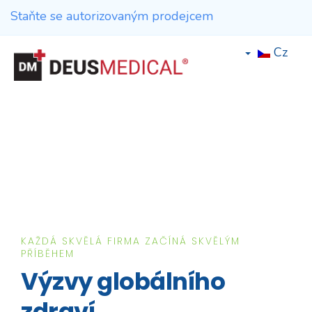
Staňte se autorizovaným prodejcem
Cz
KAŽDÁ SKVĚLÁ FIRMA ZAČÍNÁ SKVĚLÝM
Deus Medical - Zlepš
PŘÍBĚHEM
Výzvy globálního
Naším posláním je zlepšovat zdravotní péči a nabí
zdraví