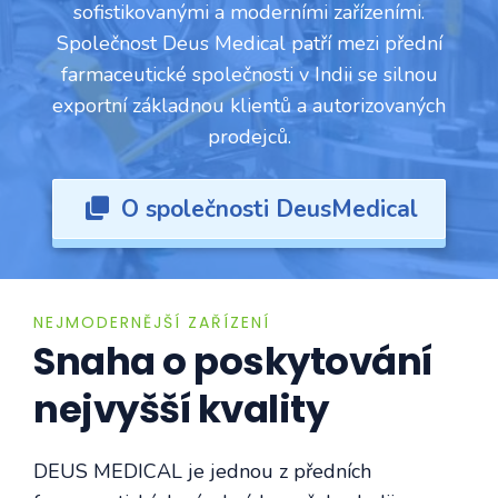
sofistikovanými a moderními zařízeními.
Společnost Deus Medical patří mezi přední
farmaceutické společnosti v Indii se silnou
exportní základnou klientů a autorizovaných
prodejců.
O společnosti DeusMedical
NEJMODERNĚJŠÍ ZAŘÍZENÍ
Snaha o poskytování
nejvyšší kvality
DEUS MEDICAL je jednou z předních