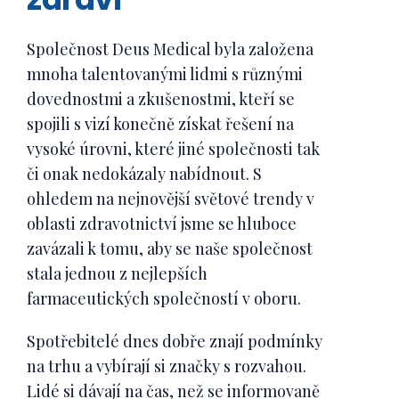
dokonalý životní styl - abyste dosáhli vrcholu své
nejlepší možnou verzí sebe sama.
Společnost Deus Medical byla založena
mnoha talentovanými lidmi s různými
dovednostmi a zkušenostmi, kteří se
PODÍVEJTE SE NA NÁŠ SEZNAM PRODEJCŮ
spojili s vizí konečně získat řešení na
vysoké úrovni, které jiné společnosti tak
či onak nedokázaly nabídnout. S
ohledem na nejnovější světové trendy v
oblasti zdravotnictví jsme se hluboce
zavázali k tomu, aby se naše společnost
stala jednou z nejlepších
farmaceutických společností v oboru.
Spotřebitelé dnes dobře znají podmínky
na trhu a vybírají si značky s rozvahou.
Lidé si dávají na čas, než se informovaně