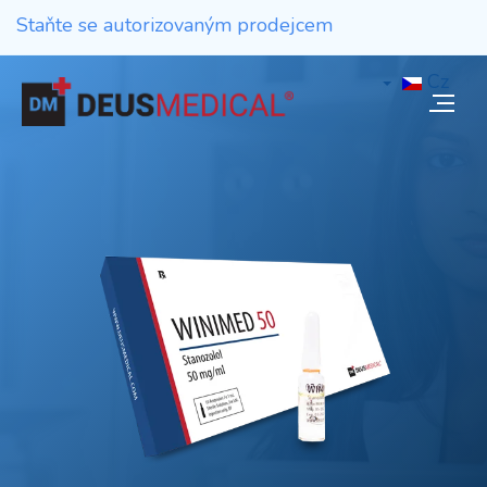
Staňte se autorizovaným prodejcem
Cz