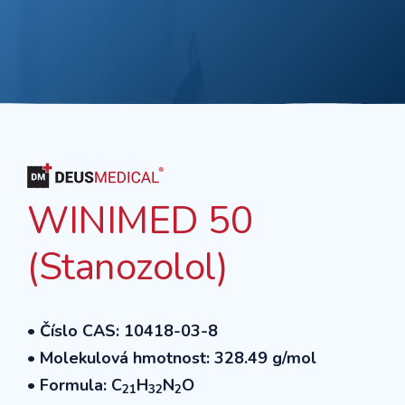
WINIMED 50
(Stanozolol)
• Číslo CAS: 10418-03-8
• Molekulová hmotnost: 328.49 g/mol
• Formula: C
H
N
O
21
32
2