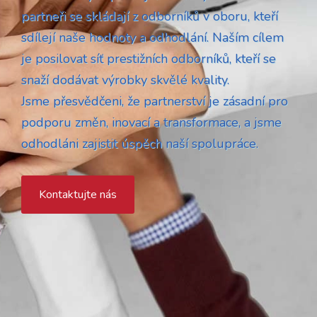
partneři se skládají z odborníků v oboru, kteří
sdílejí naše hodnoty a odhodlání. Naším cílem
je posilovat síť prestižních odborníků, kteří se
snaží dodávat výrobky skvělé kvality.
Jsme přesvědčeni, že partnerství je zásadní pro
podporu změn, inovací a transformace, a jsme
odhodláni zajistit úspěch naší spolupráce.
Kontaktujte nás