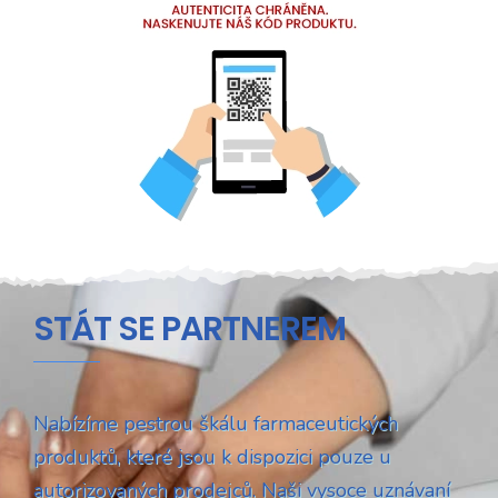
STÁT SE PARTNEREM
Nabízíme pestrou škálu farmaceutických
produktů, které jsou k dispozici pouze u
autorizovaných prodejců. Naši vysoce uznávaní