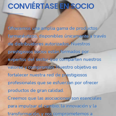
CONVIÉRTASE EN SOCIO
Ofrecemos una amplia gama de productos
farmacéuticos, disponibles únicamente a través
de distribuidores autorizados. Nuestros
prestigiosos socios están formados por
expertos del sector que comparten nuestros
valores y compromiso. Nuestro objetivo es
fortalecer nuestra red de prestigiosos
profesionales que se esfuerzan por ofrecer
productos de gran calidad.
Creemos que las asociaciones son esenciales
para impulsar el cambio, la innovación y la
transformación, y nos comprometemos a