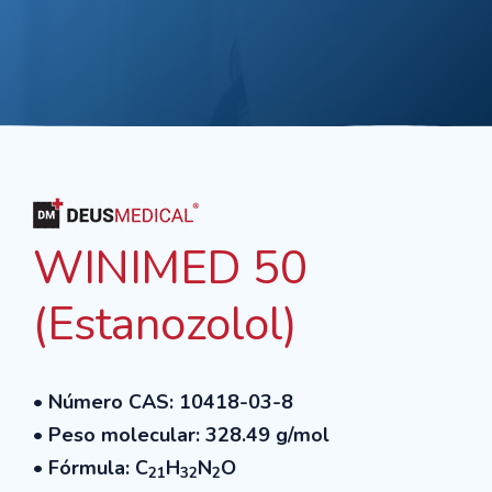
WINIMED 50
(Estanozolol)
• Número CAS: 10418-03-8
• Peso molecular: 328.49 g/mol
• Fórmula: C
H
N
O
21
32
2