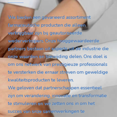
We bieden een gevarieerd assortiment
farmaceutische producten die alleen
verkrijgbaar zijn bij geautoriseerde
wederverkopers. Onze hooggewaardeerde
partners bestaan uit experts uit de industrie die
onze waarden en toewijding delen. Ons doel is
om ons netwerk van prestigieuze professionals
te versterken die ernaar streven om geweldige
kwaliteitsproducten te leveren.
We geloven dat partnerschappen essentieel
zijn om verandering, innovatie en transformatie
te stimuleren en we zetten ons in om het
succes van onze samenwerkingen te