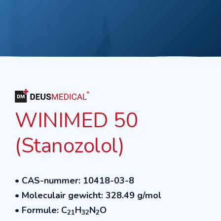
WINIMED 50
(Stanozolol)
• CAS-nummer: 10418-03-8
• Moleculair gewicht: 328.49 g/mol
• Formule: C
H
N
O
21
32
2