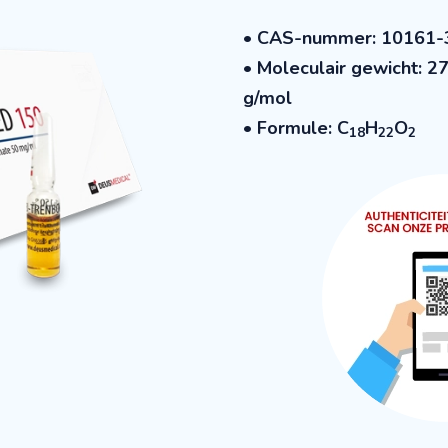
• CAS-nummer
: 10161-
• Moleculair gewicht
: 2
g/mol
• Formule: C
H
O
18
22
2