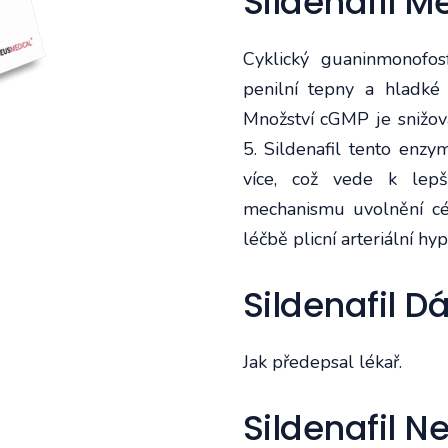
Sildenafil 
Cyklický guaninmonofo
penilní tepny a hladké
Množství cGMP je snižo
5. Sildenafil tento enz
více, což vede k lepš
mechanismu uvolnění cév
léčbě plicní arteriální hy
Sildenafil D
Jak předepsal lékař.
Sildenafil N