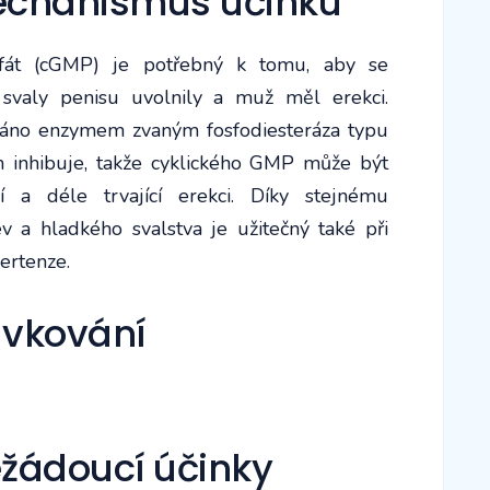
Mechanismus účinku
sfát (cGMP) je potřebný k tomu, aby se
 svaly penisu uvolnily a muž měl erekci.
váno enzymem zvaným fosfodiesteráza typu
ym inhibuje, takže cyklického GMP může být
í a déle trvající erekci. Díky stejnému
 a hladkého svalstva je užitečný také při
pertenze.
ávkování
ežádoucí účinky