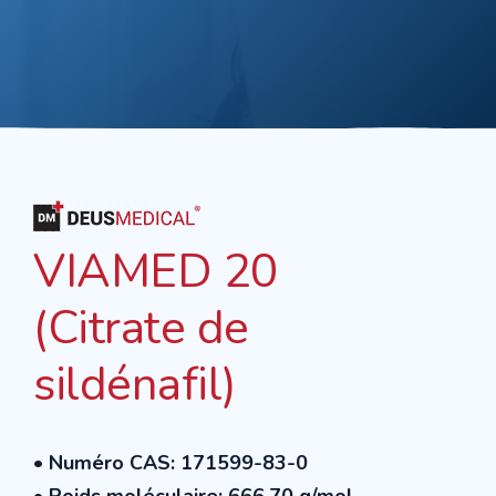
VIAMED 20
(Citrate de
sildénafil)
• Numéro CAS: 171599-83-0
• Poids moléculaire: 666.70 g/mol