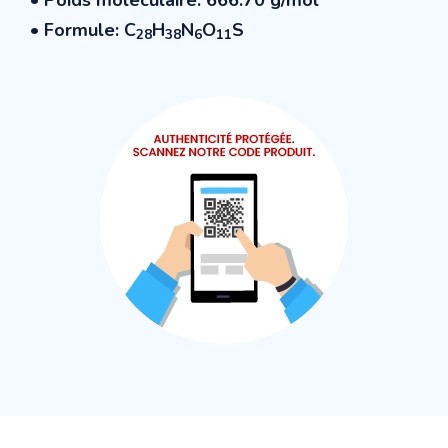
• Formule: C
H
N
O
S
28
38
6
11