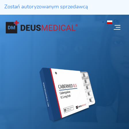
Zostań autoryzowanym sprzedawcą
Pl