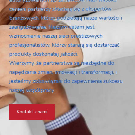
cenieni partnerzy składają się z ekspertów
branżowych, którzy podzielają nasze wartości i
zaangażowanie. Naszym celem jest
wzmocnienie naszej sieci prestiżowych
profesjonalistów, którzy starają się dostarczać
produkty doskonałej jakości.
Wierzymy, że partnerstwa są niezbędne do
napędzania zmian, innowacji i transformacji, i
jesteśmy zobowiązani do zapewnienia sukcesu
naszej współpracy.
Kontakt z nami