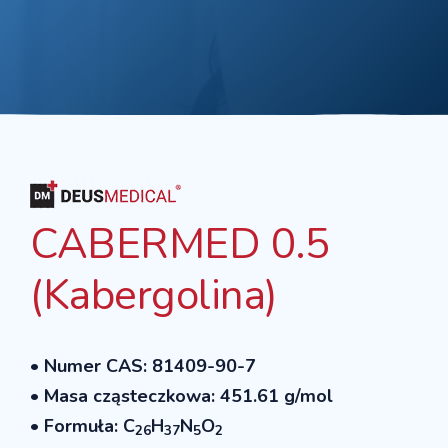
CABERMED 0.5
(Kabergolina)
• Numer CAS: 81409-90-7
• Masa cząsteczkowa: 451.61 g/mol
• Formuła: C
H
N
O
26
37
5
2