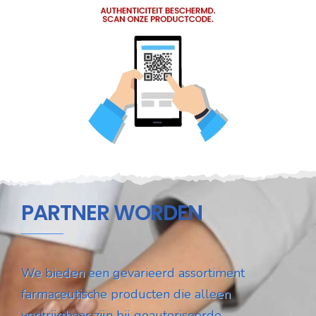
PARTNER WORDEN
We bieden een gevarieerd assortiment
farmaceutische producten die alleen
verkrijgbaar zijn bij geautoriseerde