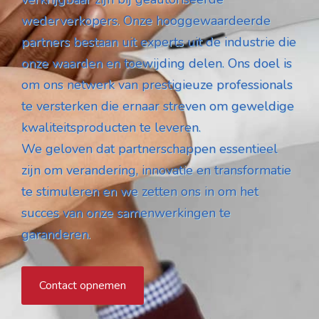
wederverkopers. Onze hooggewaardeerde
partners bestaan uit experts uit de industrie die
onze waarden en toewijding delen. Ons doel is
om ons netwerk van prestigieuze professionals
te versterken die ernaar streven om geweldige
kwaliteitsproducten te leveren.
We geloven dat partnerschappen essentieel
zijn om verandering, innovatie en transformatie
te stimuleren en we zetten ons in om het
succes van onze samenwerkingen te
garanderen.
Contact opnemen