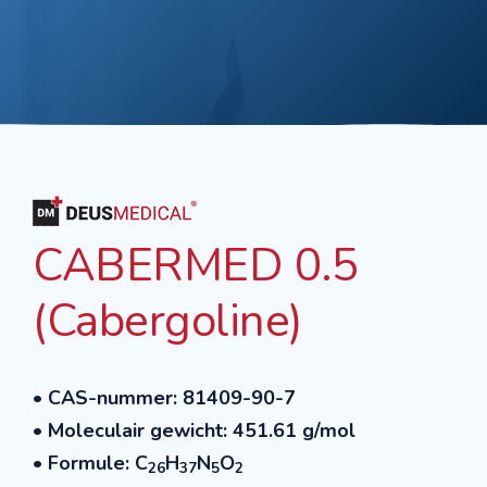
CABERMED 0.5
(Cabergoline)
• CAS-nummer: 81409-90-7
• Moleculair gewicht: 451.61 g/mol
• Formule: C
H
N
O
26
37
5
2