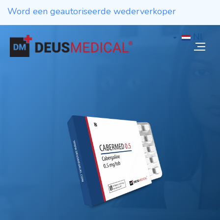
Word een geautoriseerde wederverkoper
Nl