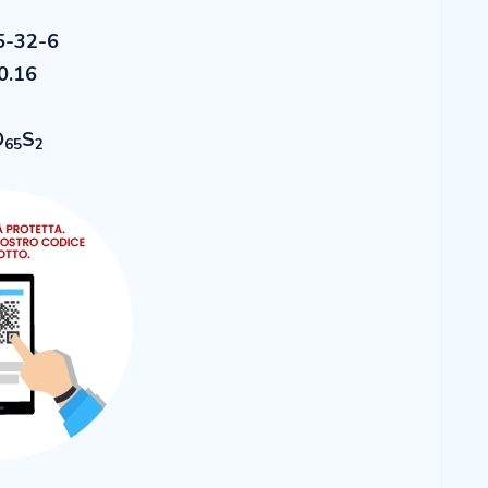
5-32-6
0.16
O
S
65
2