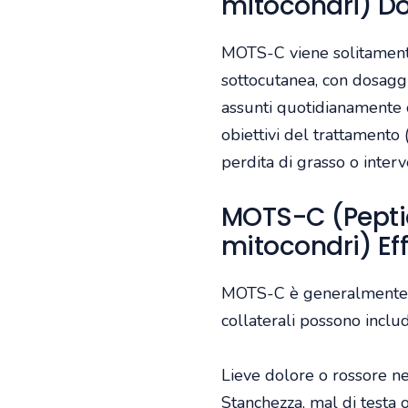
mitocondri) D
MOTS-C viene solitamente
sottocutanea, con dosagg
assunti quotidianamente o
obiettivi del trattamento
perdita di grasso o interve
MOTS-C (Peptid
mitocondri) Effe
MOTS-C è generalmente be
collaterali possono inclu
Lieve dolore o rossore nel
Stanchezza, mal di testa o 