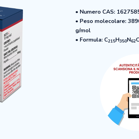
• Numero CAS: 162758
• Peso molecolare: 389
g/mol
• Formula: C
H
N
215
350
62