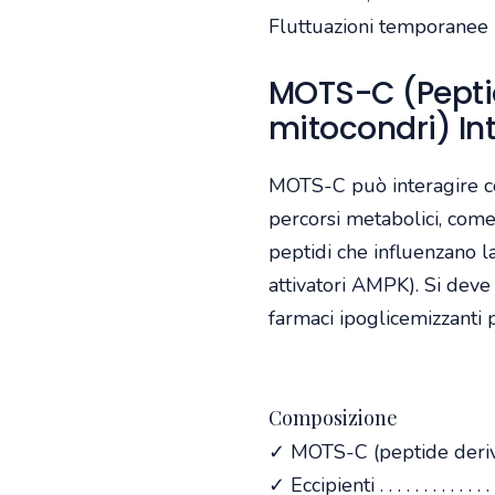
Fluttuazioni temporanee n
MOTS-C (Peptid
mitocondri) Int
MOTS-C può interagire co
percorsi metabolici, come i
peptidi che influenzano l
attivatori AMPK). Si dev
farmaci ipoglicemizzanti p
Composizione
✓ MOTS-C (peptide deriva
✓ Eccipienti . . . . . . . . . . . . . .