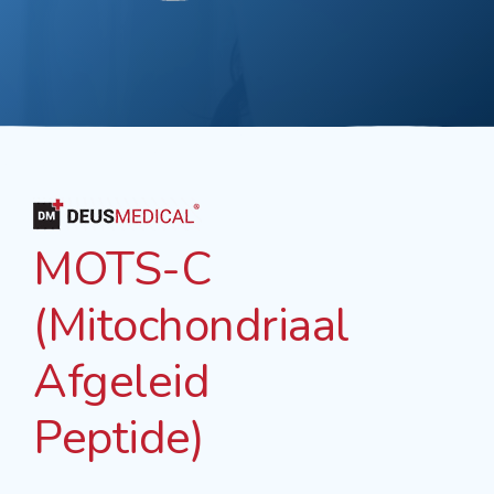
MOTS-C
(Mitochondriaal
Afgeleid
Peptide)