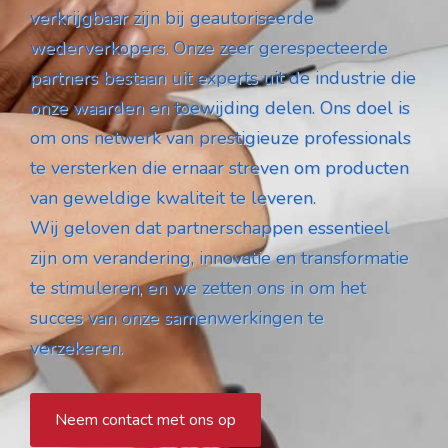
verkrijgbaar zijn bij geautoriseerde
wederverkopers. Onze zeer gerespecteerde
partners bestaan ​​uit experts uit de industrie die
onze waarden en toewijding delen. Ons doel is
om ons netwerk van prestigieuze professionals
te versterken die ernaar streven om producten
van geweldige kwaliteit te leveren.
Wij geloven dat partnerschappen essentieel
zijn om verandering, innovatie en transformatie
te stimuleren, en we zetten ons in om het
succes van onze samenwerkingen te
verzekeren.
Neem contact met ons op