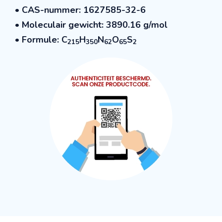
• CAS-nummer: 1627585-32-6
• Moleculair gewicht: 3890.16 g/mol
• Formule: C
H
N
O
S
215
350
62
65
2