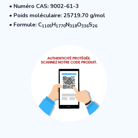
• Numéro CAS: 9002-61-3
• Poids moléculaire: 25719.70 g/mol
• Formule:
C
H
N
O
S
1105
1770
318
336
26