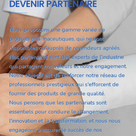
DEVENIR PARTENAIRE
Nous proposons une gamme variée de
produits pharmaceutiques, qui ne sont
disponibles qu'auprès de revendeurs agréés.
Nos partenaires sont des experts de l'industrie
qui partagent nos valeurs et notre engagement.
Notre objectif est de renforcer notre réseau de
professionnels prestigieux qui s'efforcent de
fournir des produits de grande qualité.
Nous pensons que les partenariats sont
essentiels pour conduire le changement,
l'innovation et la transformation, et nous nous
engageons à assurer le succès de nos