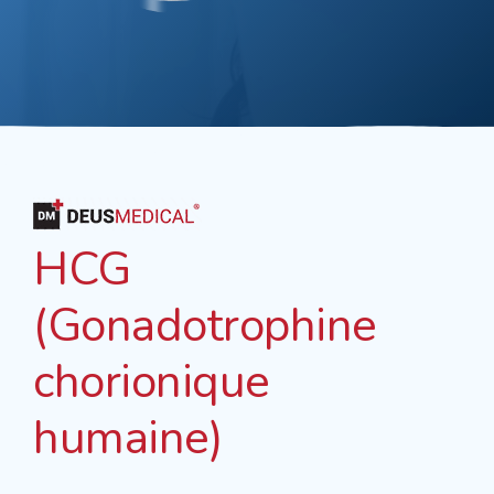
HCG
(Gonadotrophine
chorionique
humaine)