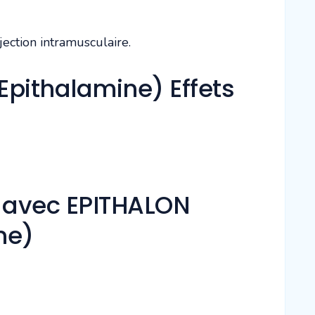
jection intramusculaire.
Epithalamine) Effets
s
s avec EPITHALON
ne)