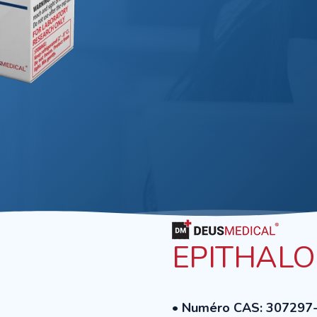
EPITHALON
• Numéro CAS: 307297