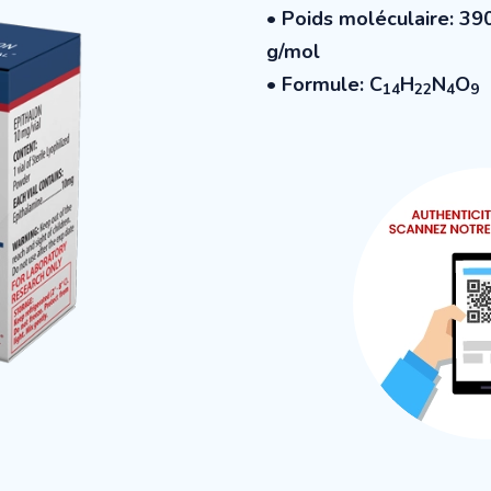
• Poids moléculaire: 39
g/mol
• Formule:
C
H
N
O
14
22
4
9