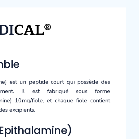
DI
CAL®
mble
e) est un peptide court qui possède des
lissement. Il est fabriqué sous forme
ne) 10mg/fiole, et chaque fiole contient
es excipients.
Epithalamine)