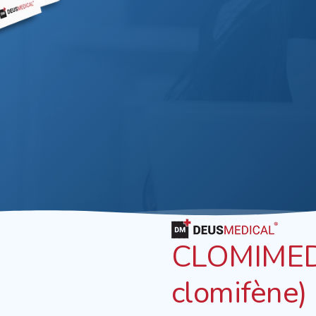
CLOMIMED 
clomifène)