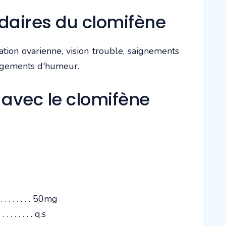
ndaires du clomifène
ion ovarienne, vision trouble, saignements
ngements d'humeur.
 avec le clomifène
 . . . . . . 50mg
 . . . . . . . q.s