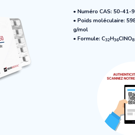
• Numéro CAS: 50-41-9
• Poids moléculaire: 59
g/mol
• Formule: C
H
CINO
32
36
8