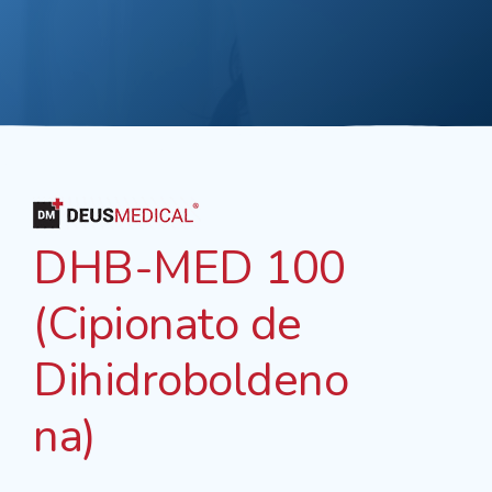
DHB-MED 100
(Cipionato de
Dihidroboldeno
na)