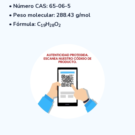
• Número CAS: 65-06-5
• Peso molecular:
288.43
g/mol
• Fórmula: C
H
O
19
28
2