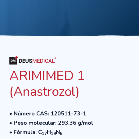
ARIMIMED 1
(Anastrozol)
• Número CAS: 120511-73-1
• Peso molecular: 293.36 g/mol
• Fórmula: C
H
N
17
19
5