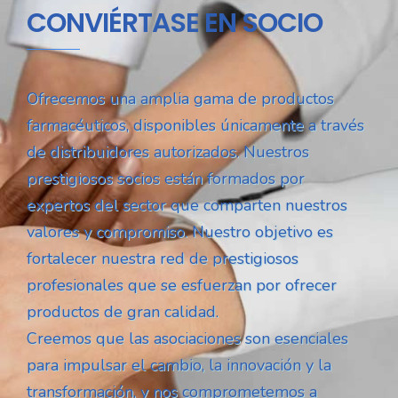
CONVIÉRTASE EN SOCIO
Ofrecemos una amplia gama de productos
farmacéuticos, disponibles únicamente a través
de distribuidores autorizados. Nuestros
prestigiosos socios están formados por
expertos del sector que comparten nuestros
valores y compromiso. Nuestro objetivo es
fortalecer nuestra red de prestigiosos
profesionales que se esfuerzan por ofrecer
productos de gran calidad.
Creemos que las asociaciones son esenciales
para impulsar el cambio, la innovación y la
transformación, y nos comprometemos a