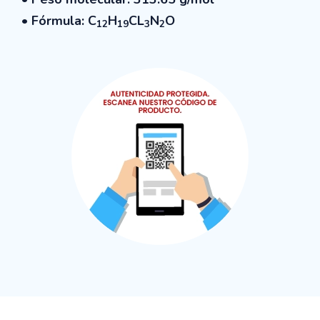
• Fórmula: C
H
CL
N
O
12
19
3
2