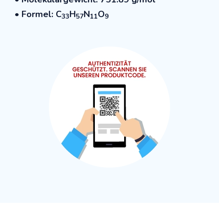
• Formel:
C
H
N
O
33
57
11
9