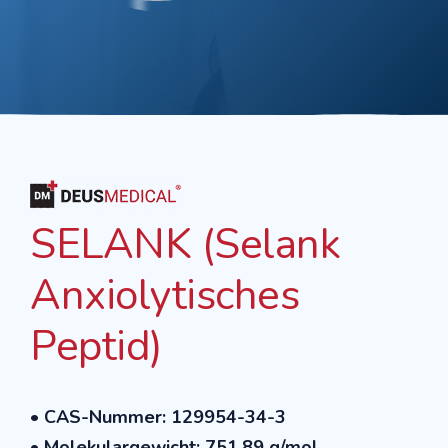
SELANK (Selank
Anxiolytisches
Peptid)
• CAS-Nummer: 129954-34-3
• Molekulargewicht: 751.89 g/mol