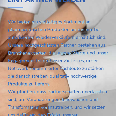
Wir bieten ein vielfältiges Sortiment an
pharmazeutischen Produkten an, die nur bei
autorisierten Wiederverkäufern erhältlich sind.
Unsere hochgeschätzten Partner bestehen aus
Branchenexperten, die unsere Werte und unser
Engagement teilen. Unser Ziel ist es, unser
Netzwerk renommierter Fachleute zu stärken,
die danach streben, qualitativ hochwertige
Produkte zu liefern.
Wir glauben, dass Partnerschaften unerlässlich
sind, um Veränderungen, Innovationen und
Transformation voranzutreiben, und wir setzen
uns dafür ein, den Erfolg unserer