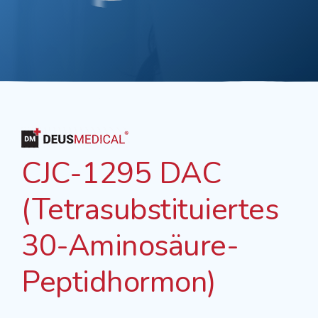
CJC-1295 DAC
(Tetrasubstituiertes
30-Aminosäure-
Peptidhormon)