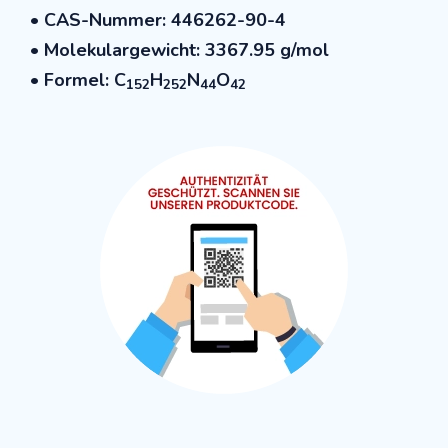
• CAS-Nummer: 446262-90-4
• Molekulargewicht: 3367.95 g/mol
• Formel:
C
H
N
O
152
252
44
42