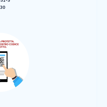
-51-5
,30