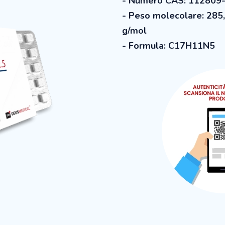
- Numero CAS: 112809
- Peso molecolare: 285
g/mol
- Formula: C17H11N5