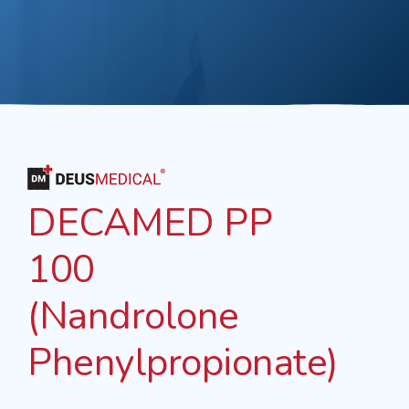
DECAMED PP
100
(Nandrolone
Phenylpropionate)