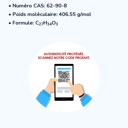
•
Numéro CAS
: 62-90-8
•
Poids moléculaire
: 406.55 g/mol
• Formule: C
H
O
27
34
3