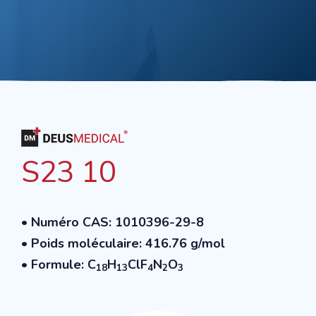
S23 10
•
Numéro CAS
: 1010396-29-8
•
Poids moléculaire
: 416.76 g/mol
• Formule: C
H
ClF
N
O
18
13
4
2
3