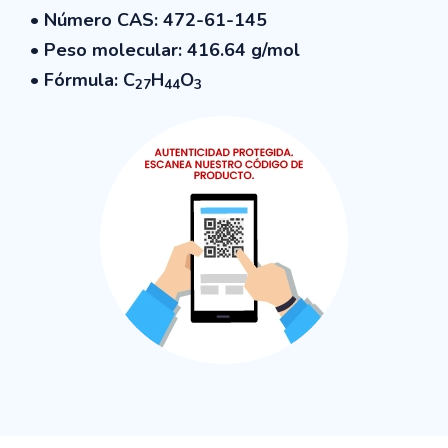
• Número CAS: 472-61-145
• Peso molecular: 416.64 g/mol
• Fórmula: C
H
O
27
44
3