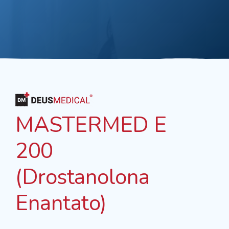
MASTERMED E
200
(Drostanolona
Enantato)