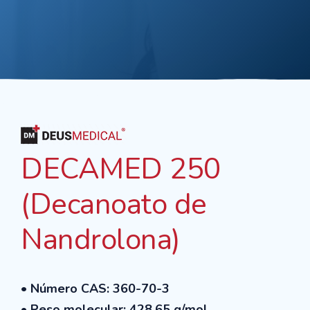
DECAMED 250
(Decanoato de
Nandrolona)
• Número CAS: 360-70-3
• Peso molecular: 428.65 g/mol