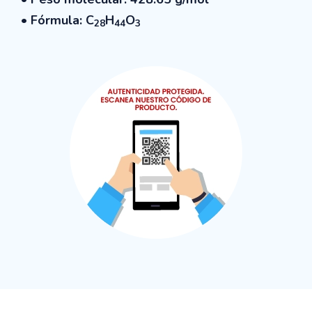
• Fórmula: C
H
O
28
44
3