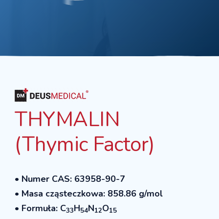
THYMALIN
(Thymic Factor)
• Numer CAS: 63958-90-7
• Masa cząsteczkowa: 858.86 g/mol
• Formuła:
C
H
N
O
33
54
12
15